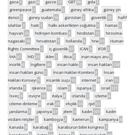
gaza
1
gazi
6
gazze
13
GBT
86
gıda
1
greenpeace
1
guatemala
2
güney afrika
1
güney çin
denizi
3
güney sudan
16
gürcistan
2
güvenlik
35
hafif
silahlar
3
haiti
1
halkı askerlikten soğutma
1
hamas
2
hayvan
20
hidrojen bombası
3
hindistan
12
hirosima-
nagasaki
16
hırvatistan
1
hollanda
5
hrw
31
Human
Rights Committee
1
iç güvenlik
67
ICAN
3
IFOR
2
İHA
41
İHD
29
iklim
7
iltica
1
inan mayıs aru
1
incirlik
6
İngiltere
45
insan hakkı
2
insan hakları
138
insan hakları günü
2
İnsan Hakları Komitesi
2
İnsan
Hakları Konseyi
1
insanlık suçu
10
internet
9
iran
15
irlanda
1
işkence
18
islam
5
ispanya
9
israil
231
İsveç
9
isviçre
10
italya
8
izlanda
3
izleme
4
izleme-dinleme
9
ırak
28
ırkçılık
10
ışid
53
jandarma
1
japonya
37
jitem
1
kadın
101
kadın
vicdani retçiler
2
kamboçya
2
kamerun
1
kampanya
4
kanada
9
karabağ
4
karaburun bilim kongresi
1
karadeniz
2
katar
11
kenya
1
kimyasal silah
19