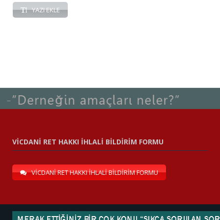
YAZI EKLE
VİCDANİ RET HAKKI İHLALİ BİLDİRİM FORMU
VİCDANİ RET HAKKI İHLALİ BİLDİRİM FORMU