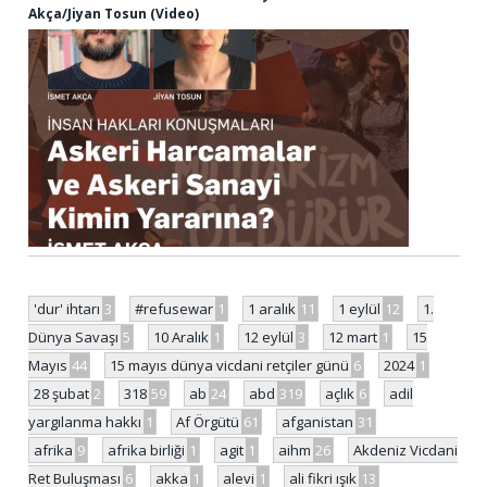
Akça/Jiyan Tosun (Video)
'dur' ihtarı
3
#refusewar
1
1 aralık
11
1 eylül
12
1.
Dünya Savaşı
5
10 Aralık
1
12 eylül
3
12 mart
1
15
Mayıs
44
15 mayıs dünya vicdani retçiler günü
6
2024
1
28 şubat
2
318
59
ab
24
abd
319
açlık
6
adil
yargılanma hakkı
1
Af Örgütü
61
afganistan
31
afrika
9
afrika birliği
1
agit
1
aihm
26
Akdeniz Vicdani
Ret Buluşması
6
akka
1
alevi
1
ali fikri ışık
13