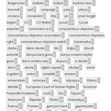
Bulgaristan
3
bulletin
14
bülten
11
burkina faso
1
burundi
2
çad
1
campaign
5
çarşı
1
çekya
1
cezaevi
1
cezaevleri
6
chp
1
çin
35
çınar koçgiri
doğan
3
CO
1
CO Watch
2
çocuk
150
Çocuk
askerler
45
connection e.V
7
conscientious objection
16
conscientious objection association
5
conscientious objection
right
1
conscientious objection watch
9
Danimarka
6
darbe
76
derin devlet
10
din
3
doğa
10
dövizli
askerlik
7
dünya barış günü
1
dünya vicdani retçiler
günü
2
dürzi vicdani retçi
3
duyuru
1
e-devlet
1
ebco
64
ebola
1
eğitim zayiatı
1
ekoloji
3
emek
örgütleri
1
eritre
1
erkeklik
18
ermeni
5
ermenistan
5
estonya
2
eta
5
etiyopya
4
Etkiniz
1
etkinlik
1
European Court of Human Rights
1
Evrensel
Periyodik İnceleme
2
ezidi
1
fas
1
faşizm
4
feminizm
2
filipinler
6
filistin
36
Finlandiya
9
fransa
37
frontex
1
garnizon kent
1
gayrimüslim
7