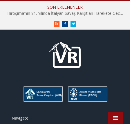
SON EKLENENLER
Hiroşima’nın 81. Yılında İtalyan Savaş Karşıtları Harekete Geçti: “Hatırlamak yeterli değil”
RSS
Facebook
Twitter
Navigate