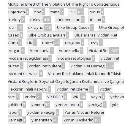
Multiplier Effect Of The Violation Of The Right To Conscientious
Objection
1
tihv
5
toma
2
TSK
188
tunus
1
turkey
2
türkiye
410
türkmenistan
2
tüsiad
6
ucm
10
ukrayna
118
Ulke Group Cases
1
Ülke Group of
Cases
1
Ülke Grubu Davaları
2
Uluslararası Vicdani Ret
Günü
1
UN
1
unicef
26
uruguay
1
uzay
1
vegan
3
Venezuela
1
venezuella
2
Vicdani Ret
1302
vicdani ret açıklaması
1
vicdani ret atölyesi
1
vicdani ret
bülten
2
vicdani ret bülteni
7
Vicdani Ret Derneği
278
vicdani ret hakkı
8
Vicdani Ret Hakkının İhlali Katmerli Etkisi:
Vicdani Retçilerin Seyahat Özgürlüğünün Kısıtlanması ve Çalışma
Hakkının İhlali Raporu
1
vicdani ret izleme
53
vicdani
retçi
5
vr der
21
VR-DDER
1
WRİ
64
yayın
1
yehova
şahitleri
7
yemen
59
yeni zelanda
1
yeniçağ
1
yılık
rapor
1
yoklama kaçağı
2
Yunan Vicdani Retçiler
Derneği
1
yunanistan
40
Zorunlu Askerlik
183