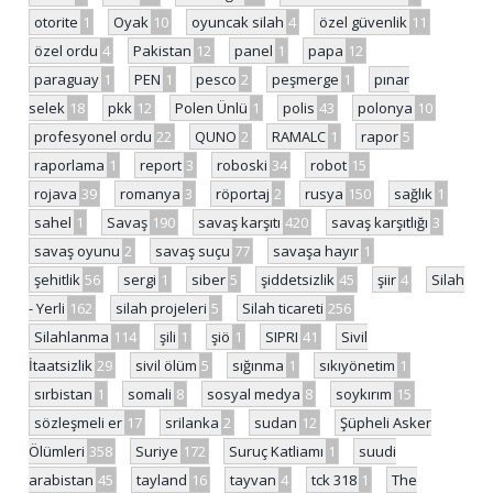
otorite
1
Oyak
10
oyuncak silah
4
özel güvenlik
11
özel ordu
4
Pakistan
12
panel
1
papa
12
paraguay
1
PEN
1
pesco
2
peşmerge
1
pınar
selek
18
pkk
12
Polen Ünlü
1
polis
43
polonya
10
profesyonel ordu
22
QUNO
2
RAMALC
1
rapor
5
raporlama
1
report
3
roboski
34
robot
15
rojava
39
romanya
3
röportaj
2
rusya
150
sağlık
1
sahel
1
Savaş
190
savaş karşıtı
420
savaş karşıtlığı
3
savaş oyunu
2
savaş suçu
77
savaşa hayır
1
şehitlik
56
sergi
1
siber
5
şiddetsizlik
45
şiir
4
Silah
- Yerli
162
silah projeleri
5
Silah ticareti
256
Silahlanma
114
şili
1
şiö
1
SIPRI
41
Sivil
İtaatsizlik
29
sivil ölüm
5
sığınma
1
sıkıyönetim
1
sırbistan
1
somali
8
sosyal medya
8
soykırım
15
sözleşmeli er
17
srilanka
2
sudan
12
Şüpheli Asker
Ölümleri
358
Suriye
172
Suruç Katliamı
1
suudi
arabistan
45
tayland
16
tayvan
4
tck 318
1
The