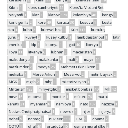
Kıbrıs
1
kıbrıs cumhuriyeti
12
Kıbrıs'ta Vicdani Ret
İnisiyatifi
1
kktc
3
kktc-vr
179
kolombiya
48
kongo
1
kontrgerilla
2
kore
49
korucu
30
kosova
1
kosta
rika
1
küba
2
küresel bak
1
Kürt
317
kurtuluş
günü
2
kuveyt
2
kuzey kutbu
4
lambdaistanbul
1
latin
amerika
1
ldp
1
letonya
1
lgbti
40
liberya
1
libya
11
litvanya
6
lübnan
3
macaristan
1
makedonya
1
malakanlar
3
mali
8
mayın
51
mazlumder
2
medya
25
Mehmet Erkin Ekren
1
meksika
1
Merve Arkun
1
Mesarvot
2
metin bayrak
2
MGK
9
mgsb
2
mhp
1
militarizasyon
1
Militarizm
123
milliyetçilik
7
misket bombası
10
MİT
12
mısır
16
mobese
1
monitor
1
mülteci
76
murat
kanatlı
21
myanmar
8
namibya
1
nato
107
nazizm
1
Netiwit Chotiphatphaisal
1
newroz
1
nijer
1
nijerya
8
nobel
9
norveç
3
nükleer
113
OAC
9
obama
2
ODTÜ
1
ohal
43
ortadoğu
15
osman murat ülke
2