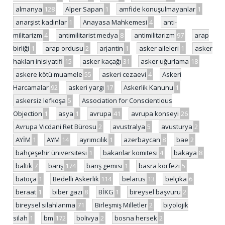
almanya
128
Alper Sapan
1
amfide konuşulmayanlar
1
anarşist kadınlar
1
Anayasa Mahkemesi
4
anti-
militarizm
4
antimilitarist medya
8
antimilitarizm
97
arap
birliği
1
arap ordusu
2
arjantin
1
asker aileleri
1
asker
hakları inisiyatifi
15
asker kaçağı
31
asker uğurlama
18
askere kötü muamele
55
askeri cezaevi
4
Askeri
Harcamalar
92
askeri yargı
17
Askerlik Kanunu
1
askersiz lefkoşa
5
Association for Conscientious
Objection
1
asya
1
avrupa
41
avrupa konseyi
26
Avrupa Vicdani Ret Bürosu
2
avustralya
5
avusturya
2
AYİM
1
AYM
14
ayrımcılık
1
azerbaycan
8
bae
2
bahçeşehir üniversitesi
1
bakanlar komitesi
4
bakaya
8
baltık
7
barış
174
barış gemisi
1
basra körfezi
5
batoça
1
Bedelli Askerlik
114
belarus
13
belçika
6
beraat
1
biber gazı
8
BİKG
1
bireysel başvuru
2
bireysel silahlanma
71
Birleşmiş Milletler
2
biyolojik
silah
1
bm
172
bolivya
2
bosna hersek
2