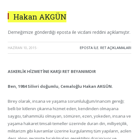
Hakan AKGÜN
Derneğimize gönderdiği eposta ile vicdani reddini açıklamıştır.
HAZIRAN 10, 2015
·
EPOSTA ILE
,
RET AÇIKLAMALARI
ASKERLİK HİZMETİNE KARŞI RET BEYANIMDIR
Ben, 1984 Silivri doğumlu, Cemaloğlu Hakan AKGÜN.
Birey olarak, insana ve yaşama sorumluluğum/inancım gereği;
belli bir kitlenin çıkarına hizmet eden, kendinden olmayana
saygısı, tahammülü olmayan, sömüren, ezen, yokeden, insana ve
yaşama hakaret timsali temeller üzerinde duran din, milliyetçilik,
militarizm gibi kavramlar üzerine kurgulanmış tüm yapıların, acilen
ders alınıp geçmişte bırakılmaları gerektiğini düşünüyor ve