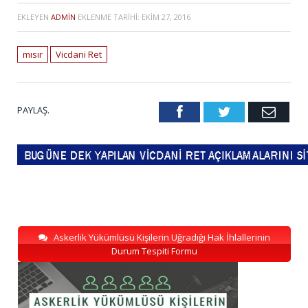
EKLEYEN
ADMIN
EKLENME TARIHI:
EKIM 27, 2016
mısır
Vicdani Ret
PAYLAŞ.
Facebook
Twitter
Emai
Askerlik Yükümlüsü Kişilerin Uğradığı Hak İhlallerinin
Durum Tespiti Formu