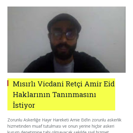
Mısırlı Vicdani Retçi Amir Eid
Haklarının Tanınmasını
İstiyor
Zorunlu Askerliğe Hayır Hareketi Amie Eid’in zorunlu askerlik
hizmetinden muaf tutulması ve onun yerine hiçbir askeri
kurum denetimine tabi olmayacak şekilde sivil hizmet