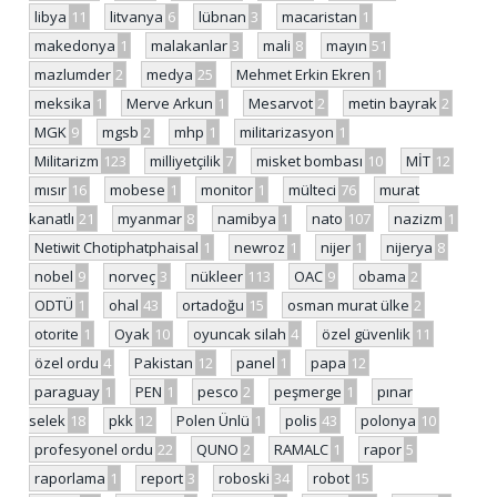
libya
11
litvanya
6
lübnan
3
macaristan
1
makedonya
1
malakanlar
3
mali
8
mayın
51
mazlumder
2
medya
25
Mehmet Erkin Ekren
1
meksika
1
Merve Arkun
1
Mesarvot
2
metin bayrak
2
MGK
9
mgsb
2
mhp
1
militarizasyon
1
Militarizm
123
milliyetçilik
7
misket bombası
10
MİT
12
mısır
16
mobese
1
monitor
1
mülteci
76
murat
kanatlı
21
myanmar
8
namibya
1
nato
107
nazizm
1
Netiwit Chotiphatphaisal
1
newroz
1
nijer
1
nijerya
8
nobel
9
norveç
3
nükleer
113
OAC
9
obama
2
ODTÜ
1
ohal
43
ortadoğu
15
osman murat ülke
2
otorite
1
Oyak
10
oyuncak silah
4
özel güvenlik
11
özel ordu
4
Pakistan
12
panel
1
papa
12
paraguay
1
PEN
1
pesco
2
peşmerge
1
pınar
selek
18
pkk
12
Polen Ünlü
1
polis
43
polonya
10
profesyonel ordu
22
QUNO
2
RAMALC
1
rapor
5
raporlama
1
report
3
roboski
34
robot
15