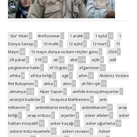
'dur' ihtarı
3
#refusewar
1
1 aralık
11
1 eylül
12
1.
Dünya Savaşı
5
10 Aralık
1
12 eylül
3
12 mart
1
15
Mayıs
44
15 mayıs dünya vicdani retçiler günü
6
2024
1
28 şubat
2
318
59
ab
24
abd
319
açlık
6
adil
yargılanma hakkı
1
Af Örgütü
61
afganistan
31
afrika
9
afrika birliği
1
agit
1
aihm
26
Akdeniz Vicdani
Ret Buluşması
6
akka
1
alevi
1
ali fikri ışık
13
almanya
128
Alper Sapan
1
amfide konuşulmayanlar
1
anarşist kadınlar
1
Anayasa Mahkemesi
4
anti-
militarizm
4
antimilitarist medya
8
antimilitarizm
97
arap
birliği
1
arap ordusu
2
arjantin
1
asker aileleri
1
asker
hakları inisiyatifi
15
asker kaçağı
31
asker uğurlama
18
askere kötü muamele
55
askeri cezaevi
4
Askeri