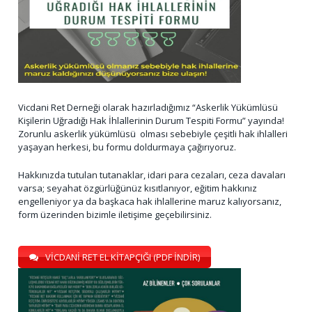
Vicdani Ret Derneği olarak hazırladığımız “Askerlik Yükümlüsü
Kişilerin Uğradığı Hak İhlallerinin Durum Tespiti Formu” yayında!
Zorunlu askerlik yükümlüsü olması sebebiyle çeşitli hak ihlalleri
yaşayan herkesi, bu formu doldurmaya çağırıyoruz.
Hakkınızda tutulan tutanaklar, idari para cezaları, ceza davaları
varsa; seyahat özgürlüğünüz kısıtlanıyor, eğitim hakkınız
engelleniyor ya da başkaca hak ihlallerine maruz kalıyorsanız,
form üzerinden bizimle iletişime geçebilirsiniz.
VİCDANİ RET EL KİTAPÇIĞI (PDF İNDİR)