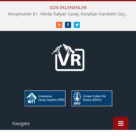
SON EKLENENLER
Hiroşima’nın 81. Yılında İtalyan Savaş Karşıtları Harekete Geçti: “Hatırlamak yeterli değil”
RSS
Facebook
Twitter
Navigate