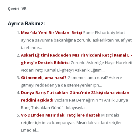
Çeviri: VR
Ayrıca Bakınız:
Mısır’da Yeni Bir Vicdani Retçi
Samir Elsharbaty Mart
ayında savunma bakanlığına zorunlu askerlikten muafiyet
talebinde...
Askeri Eğitimi Reddeden Mısırlı Vicdani Retçi Kamal El-
ghety’e Destek Bildirisi
Zorunlu Askerliğe Hayır Hareketi
vicdani retçi Kamal El-ghety’i Askerlik Eğitimi...
Gitmemeli, ama nasıl?
Gitmemeli ama nasıl? Askere
gitmeyi reddeden ya da istemeyenler için...
Dünya Barış Tutsakları Günü’nde 22 kişi daha vicdani
reddini açıkladı
Vicdani Ret Derneği'nin "1 Aralık Dünya
Barış Tutsakları Günü" dolayısıyla...
VR-DER’den Mısır’daki retçilere destek
Mısır’daki
retçiler için imza kampanyası Mısır’dak vicdani retçiler
Emad el...