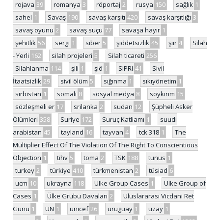
rojava
39
romanya
3
röportaj
2
rusya
150
sağlık
1
sahel
1
Savaş
190
savaş karşıtı
420
savaş karşıtlığı
3
savaş oyunu
2
savaş suçu
77
savaşa hayır
1
şehitlik
56
sergi
1
siber
5
şiddetsizlik
45
şiir
4
Silah
- Yerli
162
silah projeleri
5
Silah ticareti
256
Silahlanma
114
şili
1
şiö
1
SIPRI
41
Sivil
İtaatsizlik
29
sivil ölüm
5
sığınma
1
sıkıyönetim
1
sırbistan
1
somali
8
sosyal medya
8
soykırım
15
sözleşmeli er
17
srilanka
2
sudan
12
Şüpheli Asker
Ölümleri
358
Suriye
172
Suruç Katliamı
1
suudi
arabistan
45
tayland
16
tayvan
4
tck 318
1
The
Multiplier Effect Of The Violation Of The Right To Conscientious
Objection
1
tihv
5
toma
2
TSK
188
tunus
1
turkey
2
türkiye
410
türkmenistan
2
tüsiad
6
ucm
10
ukrayna
118
Ulke Group Cases
1
Ülke Group of
Cases
1
Ülke Grubu Davaları
2
Uluslararası Vicdani Ret
Günü
1
UN
1
unicef
26
uruguay
1
uzay
1