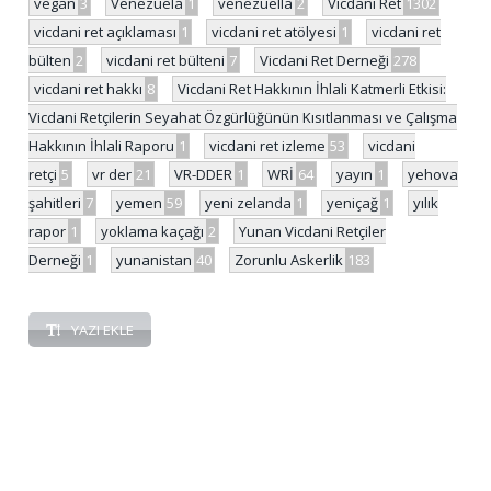
vegan
3
Venezuela
1
venezuella
2
Vicdani Ret
1302
vicdani ret açıklaması
1
vicdani ret atölyesi
1
vicdani ret
bülten
2
vicdani ret bülteni
7
Vicdani Ret Derneği
278
vicdani ret hakkı
8
Vicdani Ret Hakkının İhlali Katmerli Etkisi:
Vicdani Retçilerin Seyahat Özgürlüğünün Kısıtlanması ve Çalışma
Hakkının İhlali Raporu
1
vicdani ret izleme
53
vicdani
retçi
5
vr der
21
VR-DDER
1
WRİ
64
yayın
1
yehova
şahitleri
7
yemen
59
yeni zelanda
1
yeniçağ
1
yılık
rapor
1
yoklama kaçağı
2
Yunan Vicdani Retçiler
Derneği
1
yunanistan
40
Zorunlu Askerlik
183
YAZI EKLE