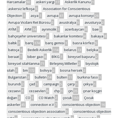
Harcamalar
92
askeri yargı
17
Askerlik Kanunu
1
askersiz lefkoşa
5
Association for Conscientious
Objection
1
asya
1
avrupa
41
avrupa konseyi
26
Avrupa Vicdani Ret Bürosu
2
avustralya
5
avusturya
2
AYİM
1
AYM
14
ayrımcılık
1
azerbaycan
8
bae
2
bahçeşehir üniversitesi
1
bakanlar komitesi
4
bakaya
8
baltık
7
barış
174
barış gemisi
1
basra körfezi
5
batoça
1
Bedelli Askerlik
114
belarus
13
belçika
6
beraat
1
biber gazı
8
BİKG
1
bireysel başvuru
2
bireysel silahlanma
71
Birleşmiş Milletler
2
biyolojik
silah
1
bm
172
bolivya
2
bosna hersek
2
Bulgaristan
3
bulletin
14
bülten
11
burkina faso
1
burundi
2
çad
1
campaign
5
çarşı
1
çekya
1
cezaevi
1
cezaevleri
6
chp
1
çin
35
çınar koçgiri
doğan
3
CO
1
CO Watch
2
çocuk
150
Çocuk
askerler
45
connection e.V
7
conscientious objection
16
conscientious objection association
5
conscientious objection