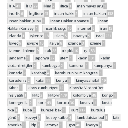
İHA
41
İHD
29
iklim
7
iltica
1
inan mayıs aru
1
incirlik
6
İngiltere
45
insan hakkı
2
insan hakları
138
insan hakları günü
2
İnsan Hakları Komitesi
2
İnsan
Hakları Konseyi
1
insanlık suçu
10
internet
9
iran
15
irlanda
1
işkence
18
islam
5
ispanya
9
israil
231
İsveç
9
isviçre
10
italya
8
izlanda
3
izleme
4
izleme-dinleme
9
ırak
28
ırkçılık
10
ışid
53
jandarma
1
japonya
37
jitem
1
kadın
101
kadın
vicdani retçiler
2
kamboçya
2
kamerun
1
kampanya
4
kanada
9
karabağ
4
karaburun bilim kongresi
1
karadeniz
2
katar
11
kenya
1
kimyasal silah
19
Kıbrıs
1
kıbrıs cumhuriyeti
12
Kıbrıs'ta Vicdani Ret
İnisiyatifi
1
kktc
3
kktc-vr
179
kolombiya
48
kongo
1
kontrgerilla
2
kore
49
korucu
30
kosova
1
kosta
rika
1
küba
2
küresel bak
1
Kürt
317
kurtuluş
günü
2
kuveyt
2
kuzey kutbu
4
lambdaistanbul
1
latin
amerika
1
ldp
1
letonya
1
lgbti
40
liberya
1