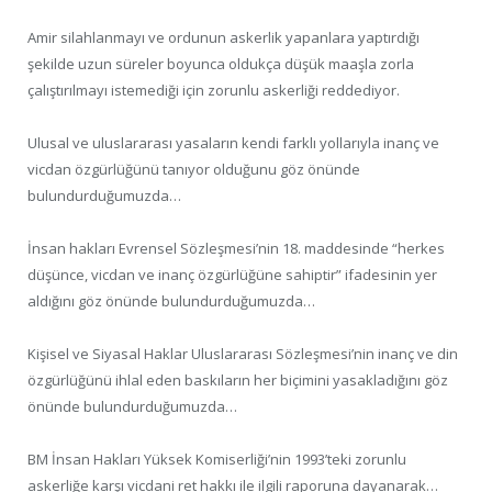
Amir silahlanmayı ve ordunun askerlik yapanlara yaptırdığı
şekilde uzun süreler boyunca oldukça düşük maaşla zorla
çalıştırılmayı istemediği için zorunlu askerliği reddediyor.
Ulusal ve uluslararası yasaların kendi farklı yollarıyla inanç ve
vicdan özgürlüğünü tanıyor olduğunu göz önünde
bulundurduğumuzda…
İnsan hakları Evrensel Sözleşmesi’nin 18. maddesinde “herkes
düşünce, vicdan ve inanç özgürlüğüne sahiptir” ifadesinin yer
aldığını göz önünde bulundurduğumuzda…
Kişisel ve Siyasal Haklar Uluslararası Sözleşmesi’nin inanç ve din
özgürlüğünü ihlal eden baskıların her biçimini yasakladığını göz
önünde bulundurduğumuzda…
BM İnsan Hakları Yüksek Komiserliği’nin 1993’teki zorunlu
askerliğe karşı vicdani ret hakkı ile ilgili raporuna dayanarak…