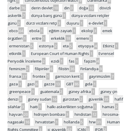
right
1
conscientious objection watch
9
Danimarka
6
darbe
76
derin devlet
10
din
3
doğa
10
dövizli
askerlik
7
dünya barış günü
1
dünya vicdani retçiler
günü
2
dürzi vicdani retçi
3
duyuru
1
e-devlet
1
ebco
64
ebola
1
eğitim zayiatı
1
ekoloji
3
emek
örgütleri
1
eritre
1
erkeklik
18
ermeni
5
ermenistan
5
estonya
2
eta
5
etiyopya
4
Etkiniz
1
etkinlik
1
European Court of Human Rights
1
Evrensel
Periyodik İnceleme
2
ezidi
1
fas
1
faşizm
4
feminizm
2
filipinler
6
filistin
36
Finlandiya
9
fransa
37
frontex
1
garnizon kent
1
gayrimüslim
7
gaza
1
gazi
6
gazze
13
GBT
86
gıda
1
greenpeace
1
guatemala
2
güney afrika
1
güney çin
denizi
3
güney sudan
16
gürcistan
2
güvenlik
35
hafif
silahlar
3
haiti
1
halkı askerlikten soğutma
1
hamas
2
hayvan
20
hidrojen bombası
3
hindistan
12
hirosima-
nagasaki
16
hırvatistan
1
hollanda
5
hrw
31
Human
Rights Committee
1
iç güvenlik
67
ICAN
3
IFOR
2