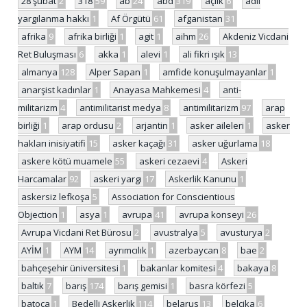
28 şubat
2
318
59
ab
24
abd
319
açlık
6
adil
yargılanma hakkı
1
Af Örgütü
61
afganistan
31
afrika
9
afrika birliği
1
agit
1
aihm
26
Akdeniz Vicdani
Ret Buluşması
6
akka
1
alevi
1
ali fikri ışık
13
almanya
128
Alper Sapan
1
amfide konuşulmayanlar
1
anarşist kadınlar
1
Anayasa Mahkemesi
4
anti-
militarizm
4
antimilitarist medya
8
antimilitarizm
97
arap
birliği
1
arap ordusu
2
arjantin
1
asker aileleri
1
asker
hakları inisiyatifi
15
asker kaçağı
31
asker uğurlama
18
askere kötü muamele
55
askeri cezaevi
4
Askeri
Harcamalar
92
askeri yargı
17
Askerlik Kanunu
1
askersiz lefkoşa
5
Association for Conscientious
Objection
1
asya
1
avrupa
41
avrupa konseyi
26
Avrupa Vicdani Ret Bürosu
2
avustralya
5
avusturya
2
AYİM
1
AYM
14
ayrımcılık
1
azerbaycan
8
bae
2
bahçeşehir üniversitesi
1
bakanlar komitesi
4
bakaya
8
baltık
7
barış
174
barış gemisi
1
basra körfezi
5
batoça
1
Bedelli Askerlik
114
belarus
13
belçika
6