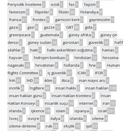
Periyodik İnceleme
2
ezidi
1
fas
1
faşizm
4
feminizm
2
filipinler
6
filistin
36
Finlandiya
9
fransa
37
frontex
1
garnizon kent
1
gayrimüslim
7
gaza
1
gazi
6
gazze
13
GBT
86
gıda
1
greenpeace
1
guatemala
2
güney afrika
1
güney çin
denizi
3
güney sudan
16
gürcistan
2
güvenlik
35
hafif
silahlar
3
haiti
1
halkı askerlikten soğutma
1
hamas
2
hayvan
20
hidrojen bombası
3
hindistan
12
hirosima-
nagasaki
16
hırvatistan
1
hollanda
5
hrw
31
Human
Rights Committee
1
iç güvenlik
67
ICAN
3
IFOR
2
İHA
41
İHD
29
iklim
7
iltica
1
inan mayıs aru
1
incirlik
6
İngiltere
45
insan hakkı
2
insan hakları
138
insan hakları günü
2
İnsan Hakları Komitesi
2
İnsan
Hakları Konseyi
1
insanlık suçu
10
internet
9
iran
15
irlanda
1
işkence
18
islam
5
ispanya
9
israil
231
İsveç
9
isviçre
10
italya
8
izlanda
3
izleme
4
izleme-dinleme
9
ırak
28
ırkçılık
10
ışid
53