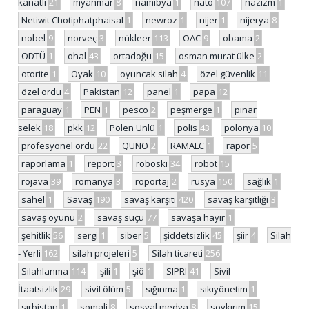
kanatlı
21
myanmar
8
namibya
1
nato
107
nazizm
1
Netiwit Chotiphatphaisal
1
newroz
1
nijer
1
nijerya
8
nobel
9
norveç
3
nükleer
113
OAC
9
obama
2
ODTÜ
1
ohal
43
ortadoğu
15
osman murat ülke
2
otorite
1
Oyak
10
oyuncak silah
4
özel güvenlik
11
özel ordu
4
Pakistan
12
panel
1
papa
12
paraguay
1
PEN
1
pesco
2
peşmerge
1
pınar
selek
18
pkk
12
Polen Ünlü
1
polis
43
polonya
10
profesyonel ordu
22
QUNO
2
RAMALC
1
rapor
5
raporlama
1
report
3
roboski
34
robot
15
rojava
39
romanya
3
röportaj
2
rusya
150
sağlık
1
sahel
1
Savaş
190
savaş karşıtı
420
savaş karşıtlığı
3
savaş oyunu
2
savaş suçu
77
savaşa hayır
1
şehitlik
56
sergi
1
siber
5
şiddetsizlik
45
şiir
4
Silah
- Yerli
162
silah projeleri
5
Silah ticareti
256
Silahlanma
114
şili
1
şiö
1
SIPRI
41
Sivil
İtaatsizlik
29
sivil ölüm
5
sığınma
1
sıkıyönetim
1
sırbistan
1
somali
8
sosyal medya
8
soykırım
15