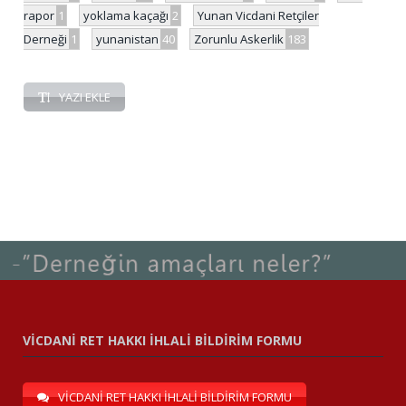
rapor
1
yoklama kaçağı
2
Yunan Vicdani Retçiler
Derneği
1
yunanistan
40
Zorunlu Askerlik
183
YAZI EKLE
VİCDANİ RET HAKKI İHLALİ BİLDİRİM FORMU
VİCDANİ RET HAKKI İHLALİ BİLDİRİM FORMU