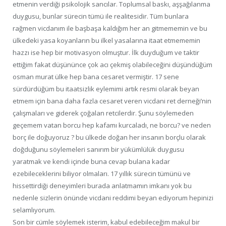
etmenin verdiği psikolojik sancılar. Toplumsal baskı, aşşağılanma
duygusu, bunlar sürecin tümü ile realitesidir. Tüm bunlara
rağmen vicdanım ile başbaşa kaldığım her an gitmememin ve bu
ülkedeki yasa koyanların bu ilkel yasalarına itaat etmememin
hazzı ise hep bir motivasyon olmuştur. İlk duyduğum ve taktir
ettiğim fakat düşününce çok acı çekmiş olabileceğini düşündüğüm
osman murat ülke hep bana cesaret vermiştir. 17 sene
sürdürdüğüm bu itaatsizlik eylemimi artık resmi olarak beyan
etmem için bana daha fazla cesaret veren vicdani ret derneği’nin
çalışmaları ve giderek çoğalan retcilerdir. Şunu söylemeden
geçemem vatan borcu hep kafamı kurcaladı, ne borcu? ve neden
borç ile doğuyoruz ? bu ülkede doğan her insanın borçlu olarak
doğduğunu söylemeleri sanırım bir yükümlülük duygusu
yaratmak ve kendi içinde buna cevap bulana kadar
ezebileceklerini biliyor olmaları. 17 yıllık sürecin tümünü ve
hissettirdiği deneyimleri burada anlatmamın imkanı yok bu
nedenle sizlerin önünde vicdani reddimi beyan ediyorum hepinizi
selamlıyorum.
Son bir cümle söylemek isterim, kabul edebileceğim makul bir