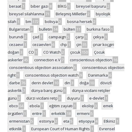
beraat
1
biber gazı
8
BİKG
1
bireysel başvuru
2
bireysel silahlanma
71
Birleşmiş Milletler
2
biyolojik
silah
1
bm
172
bolivya
2
bosna hersek
2
Bulgaristan
3
bulletin
14
bülten
11
burkina faso
1
burundi
2
çad
1
campaign
5
çarşı
1
çekya
1
cezaevi
1
cezaevleri
6
chp
1
çin
35
çınar koçgiri
doğan
3
CO
1
CO Watch
2
çocuk
150
Çocuk
askerler
45
connection e.V
7
conscientious objection
16
conscientious objection association
5
conscientious objection
right
1
conscientious objection watch
9
Danimarka
6
darbe
76
derin devlet
10
din
3
doğa
10
dövizli
askerlik
7
dünya barış günü
1
dünya vicdani retçiler
günü
2
dürzi vicdani retçi
3
duyuru
1
e-devlet
1
ebco
64
ebola
1
eğitim zayiatı
1
ekoloji
3
emek
örgütleri
1
eritre
1
erkeklik
18
ermeni
5
ermenistan
5
estonya
2
eta
5
etiyopya
4
Etkiniz
1
etkinlik
1
European Court of Human Rights
1
Evrensel