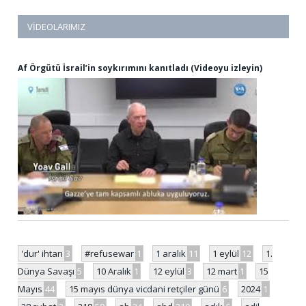
VIDEOLARIMIZ
Af Örgütü İsrail’in soykırımını kanıtladı (Videoyu izleyin)
'dur' ihtarı
3
#refusewar
1
1 aralık
11
1 eylül
12
1.
Dünya Savaşı
5
10 Aralık
1
12 eylül
3
12 mart
1
15
Mayıs
44
15 mayıs dünya vicdani retçiler günü
6
2024
1