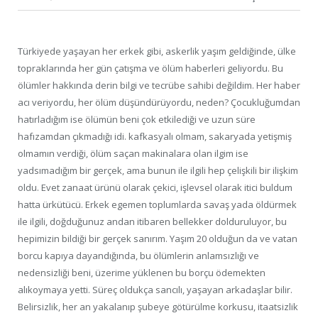
Türkiyede yaşayan her erkek gibi, askerlik yaşım geldiğinde, ülke
topraklarında her gün çatışma ve ölüm haberleri geliyordu. Bu
ölümler hakkında derin bilgi ve tecrübe sahibi değildim. Her haber
acı veriyordu, her ölüm düşündürüyordu, neden? Çocukluğumdan
hatırladığım ise ölümün beni çok etkilediği ve uzun süre
hafızamdan çıkmadığı idi. kafkasyalı olmam, sakaryada yetişmiş
olmamın verdiği, ölüm saçan makinalara olan ilgim ise
yadsımadığım bir gerçek, ama bunun ile ilgili hep çelişkili bir ilişkim
oldu. Evet zanaat ürünü olarak çekici, işlevsel olarak itici buldum
hatta ürkütücü. Erkek egemen toplumlarda savaş yada öldürmek
ile ilgili, doğduğunuz andan itibaren bellekker dolduruluyor, bu
hepimizin bildiği bir gerçek sanırım. Yaşım 20 olduğun da ve vatan
borcu kapıya dayandığında, bu ölümlerin anlamsızlığı ve
nedensizliği beni, üzerime yüklenen bu borçu ödemekten
alıkoymaya yetti. Süreç oldukça sancılı, yaşayan arkadaşlar bilir.
Belirsizlik, her an yakalanıp şubeye götürülme korkusu, itaatsizlik