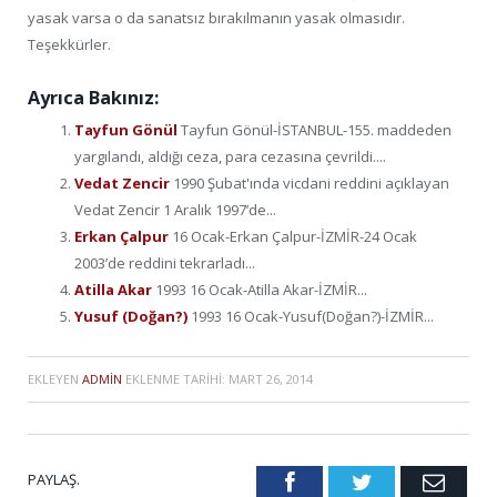
yasak varsa o da sanatsız bırakılmanın yasak olmasıdır.
Teşekkürler.
Ayrıca Bakınız:
Tayfun Gönül
Tayfun Gönül-İSTANBUL-155. maddeden
yargılandı, aldığı ceza, para cezasına çevrildi....
Vedat Zencir
1990 Şubat'ında vicdani reddini açıklayan
Vedat Zencir 1 Aralık 1997’de...
Erkan Çalpur
16 Ocak-Erkan Çalpur-İZMİR-24 Ocak
2003’de reddini tekrarladı...
Atilla Akar
1993 16 Ocak-Atilla Akar-İZMİR...
Yusuf (Doğan?)
1993 16 Ocak-Yusuf(Doğan?)-İZMİR...
EKLEYEN
ADMIN
EKLENME TARIHI:
MART 26, 2014
PAYLAŞ.
Facebook
Twitter
Emai