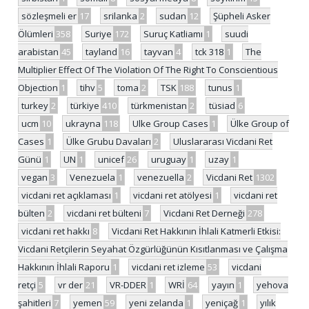
sözleşmeli er
17
srilanka
2
sudan
12
Şüpheli Asker
Ölümleri
358
Suriye
172
Suruç Katliamı
1
suudi
arabistan
45
tayland
16
tayvan
4
tck 318
1
The
Multiplier Effect Of The Violation Of The Right To Conscientious
Objection
1
tihv
5
toma
2
TSK
188
tunus
1
turkey
2
türkiye
410
türkmenistan
2
tüsiad
6
ucm
10
ukrayna
118
Ulke Group Cases
1
Ülke Group of
Cases
1
Ülke Grubu Davaları
2
Uluslararası Vicdani Ret
Günü
1
UN
1
unicef
26
uruguay
1
uzay
1
vegan
3
Venezuela
1
venezuella
2
Vicdani Ret
1302
vicdani ret açıklaması
1
vicdani ret atölyesi
1
vicdani ret
bülten
2
vicdani ret bülteni
7
Vicdani Ret Derneği
278
vicdani ret hakkı
8
Vicdani Ret Hakkının İhlali Katmerli Etkisi:
Vicdani Retçilerin Seyahat Özgürlüğünün Kısıtlanması ve Çalışma
Hakkının İhlali Raporu
1
vicdani ret izleme
53
vicdani
retçi
5
vr der
21
VR-DDER
1
WRİ
64
yayın
1
yehova
şahitleri
7
yemen
59
yeni zelanda
1
yeniçağ
1
yılık