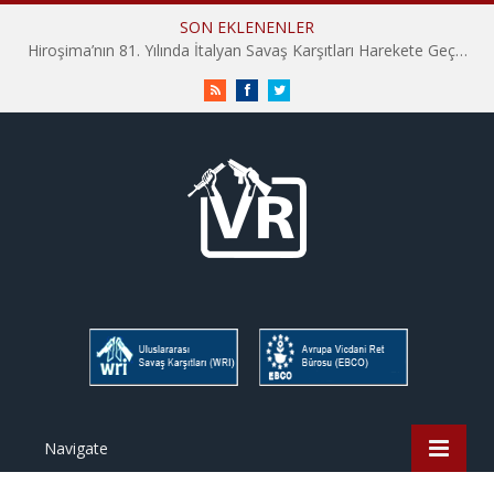
SON EKLENENLER
Hiroşima’nın 81. Yılında İtalyan Savaş Karşıtları Harekete Geçti: “Hatırlamak yeterli değil”
RSS
Facebook
Twitter
Navigate