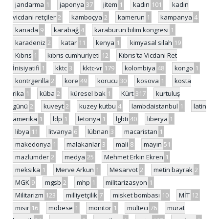
jandarma
1
japonya
37
jitem
1
kadın
101
kadın
vicdani retçiler
2
kamboçya
2
kamerun
1
kampanya
4
kanada
9
karabağ
4
karaburun bilim kongresi
1
karadeniz
2
katar
11
kenya
1
kimyasal silah
19
Kıbrıs
1
kıbrıs cumhuriyeti
12
Kıbrıs'ta Vicdani Ret
İnisiyatifi
1
kktc
3
kktc-vr
179
kolombiya
48
kongo
1
kontrgerilla
2
kore
49
korucu
30
kosova
1
kosta
rika
1
küba
2
küresel bak
1
Kürt
317
kurtuluş
günü
2
kuveyt
2
kuzey kutbu
4
lambdaistanbul
1
latin
amerika
1
ldp
1
letonya
1
lgbti
40
liberya
1
libya
11
litvanya
6
lübnan
3
macaristan
1
makedonya
1
malakanlar
3
mali
8
mayın
51
mazlumder
2
medya
25
Mehmet Erkin Ekren
1
meksika
1
Merve Arkun
1
Mesarvot
2
metin bayrak
2
MGK
9
mgsb
2
mhp
1
militarizasyon
1
Militarizm
123
milliyetçilik
7
misket bombası
10
MİT
12
mısır
16
mobese
1
monitor
1
mülteci
76
murat