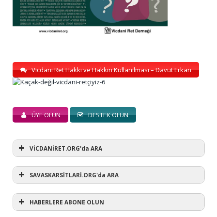
Vicdani Ret Hakkı ve Hakkın Kullanılması – Davut Erkan
ÜYE OLUN
DESTEK OLUN
VİCDANİRET.ORG'da ARA
SAVASKARSİTLARİ.ORG'da ARA
HABERLERE ABONE OLUN