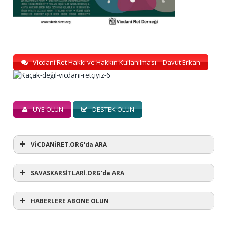
Vicdani Ret Hakkı ve Hakkın Kullanılması – Davut Erkan
ÜYE OLUN
DESTEK OLUN
VİCDANİRET.ORG'da ARA
SAVASKARSİTLARİ.ORG'da ARA
HABERLERE ABONE OLUN