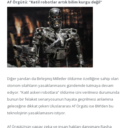
Af Örgütü: “Katil robotlar artık bilim kurgu değil”
Diğer yandan da Birleşmiş Milletler öldürme özelliğine sahip olan
otonom silahların yasaklanmasını gündemde tutmaya devam
ediyor. “Katil askeri robotlara” öldürme izni verilmesi durumunda
bunun bir felaket senaryosunun hayata geçirilmesi anlamına
geleceğine dikkat çeken Uluslararası Af Örgütü ise BM’den bu
teknolojinin yasaklamasını istiyor.
Af Örgütü’nün yapay zeka ve insan hakları danışmanı Rasha