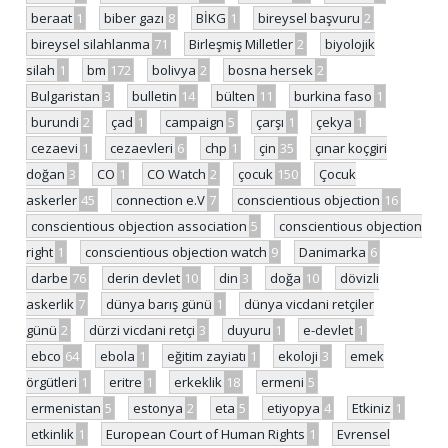
beraat
1
biber gazı
8
BİKG
1
bireysel başvuru
2
bireysel silahlanma
71
Birleşmiş Milletler
2
biyolojik
silah
1
bm
172
bolivya
2
bosna hersek
2
Bulgaristan
3
bulletin
14
bülten
11
burkina faso
1
burundi
2
çad
1
campaign
5
çarşı
1
çekya
1
cezaevi
1
cezaevleri
6
chp
1
çin
35
çınar koçgiri
doğan
3
CO
1
CO Watch
2
çocuk
150
Çocuk
askerler
45
connection e.V
7
conscientious objection
16
conscientious objection association
5
conscientious objection
right
1
conscientious objection watch
9
Danimarka
6
darbe
76
derin devlet
10
din
3
doğa
10
dövizli
askerlik
7
dünya barış günü
1
dünya vicdani retçiler
günü
2
dürzi vicdani retçi
3
duyuru
1
e-devlet
1
ebco
64
ebola
1
eğitim zayiatı
1
ekoloji
3
emek
örgütleri
1
eritre
1
erkeklik
18
ermeni
5
ermenistan
5
estonya
2
eta
5
etiyopya
4
Etkiniz
1
etkinlik
1
European Court of Human Rights
1
Evrensel