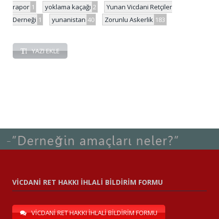
rapor
1
yoklama kaçağı
2
Yunan Vicdani Retçiler
Derneği
1
yunanistan
40
Zorunlu Askerlik
183
YAZI EKLE
VİCDANİ RET HAKKI İHLALİ BİLDİRİM FORMU
VİCDANİ RET HAKKI İHLALİ BİLDİRİM FORMU