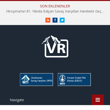
SON EKLENENLER
Hiroşima’nın 81. Yılında İtalyan Savaş Karşıtları Harekete Geçti: “Hatırlamak yeterli değil”
RSS
Facebook
Twitter
Navigate