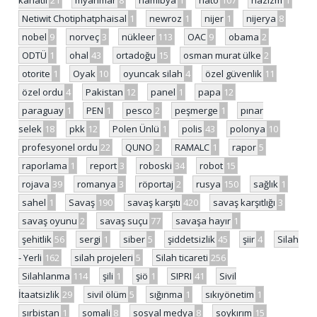
kanatlı
21
myanmar
8
namibya
1
nato
107
nazizm
1
Netiwit Chotiphatphaisal
1
newroz
1
nijer
1
nijerya
8
nobel
9
norveç
3
nükleer
113
OAC
9
obama
2
ODTÜ
1
ohal
43
ortadoğu
15
osman murat ülke
2
otorite
1
Oyak
10
oyuncak silah
4
özel güvenlik
11
özel ordu
4
Pakistan
12
panel
1
papa
12
paraguay
1
PEN
1
pesco
2
peşmerge
1
pınar
selek
18
pkk
12
Polen Ünlü
1
polis
43
polonya
10
profesyonel ordu
22
QUNO
2
RAMALC
1
rapor
5
raporlama
1
report
3
roboski
34
robot
15
rojava
39
romanya
3
röportaj
2
rusya
150
sağlık
1
sahel
1
Savaş
190
savaş karşıtı
420
savaş karşıtlığı
3
savaş oyunu
2
savaş suçu
77
savaşa hayır
1
şehitlik
56
sergi
1
siber
5
şiddetsizlik
45
şiir
4
Silah
- Yerli
162
silah projeleri
5
Silah ticareti
256
Silahlanma
114
şili
1
şiö
1
SIPRI
41
Sivil
İtaatsizlik
29
sivil ölüm
5
sığınma
1
sıkıyönetim
1
sırbistan
1
somali
8
sosyal medya
8
soykırım
15