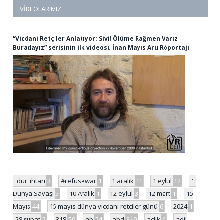
VIDEOLARIMIZ
“Vicdani Retçiler Anlatıyor: Sivil Ölüme Rağmen Varız
Buradayız” serisinin ilk videosu İnan Mayıs Aru Röportajı
'dur' ihtarı
3
#refusewar
1
1 aralık
11
1 eylül
12
1.
Dünya Savaşı
5
10 Aralık
1
12 eylül
3
12 mart
1
15
Mayıs
44
15 mayıs dünya vicdani retçiler günü
6
2024
1
28 şubat
2
318
59
ab
24
abd
319
açlık
6
adil