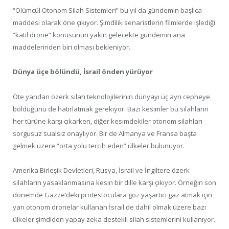
“Ölümcül Otonom Silah Sistemleri” bu yıl da gündemin başlıca
maddesi olarak öne çıkıyor. Şimdilik senaristlerin filmlerde işlediği
“katil drone” konusunun yakın gelecekte gündemin ana
maddelerinden biri olması bekleniyor.
Dünya üçe bölündü, İsrail önden yürüyor
Öte yandan özerk silah teknolojilerinin dünyayı üç ayrı cepheye
böldüğünü de hatırlatmak gerekiyor. Bazı kesimler bu silahların
her türüne karşı çıkarken, diğer kesimdekiler otonom silahları
sorgusuz sualsiz onaylıyor. Bir de Almanya ve Fransa başta
gelmek üzere “orta yolu tercih eden” ülkeler bulunuyor.
Amerika Birleşik Devletleri, Rusya, İsrail ve İngiltere özerk
silahların yasaklanmasına kesin bir dille karşı çıkıyor. Örneğin son
dönemde Gazze’deki protestoculara göz yaşartıcı gaz atmak için
yarı otonom dronelar kullanan İsrail de dahil olmak üzere bazı
ülkeler şimdiden yapay zeka destekli silah sistemlerini kullanıyor.