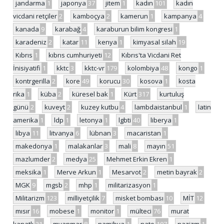
jandarma
1
japonya
37
jitem
1
kadın
101
kadın
vicdani retçiler
2
kamboçya
2
kamerun
1
kampanya
4
kanada
9
karabağ
4
karaburun bilim kongresi
1
karadeniz
2
katar
11
kenya
1
kimyasal silah
19
Kıbrıs
1
kıbrıs cumhuriyeti
12
Kıbrıs'ta Vicdani Ret
İnisiyatifi
1
kktc
3
kktc-vr
179
kolombiya
48
kongo
1
kontrgerilla
2
kore
49
korucu
30
kosova
1
kosta
rika
1
küba
2
küresel bak
1
Kürt
317
kurtuluş
günü
2
kuveyt
2
kuzey kutbu
4
lambdaistanbul
1
latin
amerika
1
ldp
1
letonya
1
lgbti
40
liberya
1
libya
11
litvanya
6
lübnan
3
macaristan
1
makedonya
1
malakanlar
3
mali
8
mayın
51
mazlumder
2
medya
25
Mehmet Erkin Ekren
1
meksika
1
Merve Arkun
1
Mesarvot
2
metin bayrak
2
MGK
9
mgsb
2
mhp
1
militarizasyon
1
Militarizm
123
milliyetçilik
7
misket bombası
10
MİT
12
mısır
16
mobese
1
monitor
1
mülteci
76
murat