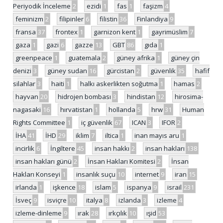
Periyodik İnceleme
2
ezidi
1
fas
1
faşizm
4
feminizm
2
filipinler
6
filistin
36
Finlandiya
9
fransa
37
frontex
1
garnizon kent
1
gayrimüslim
7
gaza
1
gazi
6
gazze
13
GBT
86
gıda
1
greenpeace
1
guatemala
2
güney afrika
1
güney çin
denizi
3
güney sudan
16
gürcistan
2
güvenlik
35
hafif
silahlar
3
haiti
1
halkı askerlikten soğutma
1
hamas
2
hayvan
20
hidrojen bombası
3
hindistan
12
hirosima-
nagasaki
16
hırvatistan
1
hollanda
5
hrw
31
Human
Rights Committee
1
iç güvenlik
67
ICAN
3
IFOR
2
İHA
41
İHD
29
iklim
7
iltica
1
inan mayıs aru
1
incirlik
6
İngiltere
45
insan hakkı
2
insan hakları
138
insan hakları günü
2
İnsan Hakları Komitesi
2
İnsan
Hakları Konseyi
1
insanlık suçu
10
internet
9
iran
15
irlanda
1
işkence
18
islam
5
ispanya
9
israil
231
İsveç
9
isviçre
10
italya
8
izlanda
3
izleme
4
izleme-dinleme
9
ırak
28
ırkçılık
10
ışid
53