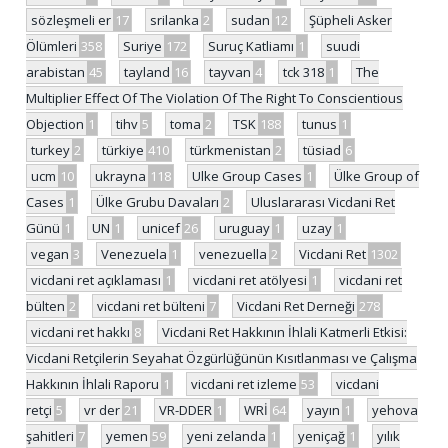
sözleşmeli er
17
srilanka
2
sudan
12
Şüpheli Asker
Ölümleri
358
Suriye
172
Suruç Katliamı
1
suudi
arabistan
45
tayland
16
tayvan
4
tck 318
1
The
Multiplier Effect Of The Violation Of The Right To Conscientious
Objection
1
tihv
5
toma
2
TSK
188
tunus
1
turkey
2
türkiye
410
türkmenistan
2
tüsiad
6
ucm
10
ukrayna
118
Ulke Group Cases
1
Ülke Group of
Cases
1
Ülke Grubu Davaları
2
Uluslararası Vicdani Ret
Günü
1
UN
1
unicef
26
uruguay
1
uzay
1
vegan
3
Venezuela
1
venezuella
2
Vicdani Ret
1302
vicdani ret açıklaması
1
vicdani ret atölyesi
1
vicdani ret
bülten
2
vicdani ret bülteni
7
Vicdani Ret Derneği
278
vicdani ret hakkı
8
Vicdani Ret Hakkının İhlali Katmerli Etkisi:
Vicdani Retçilerin Seyahat Özgürlüğünün Kısıtlanması ve Çalışma
Hakkının İhlali Raporu
1
vicdani ret izleme
53
vicdani
retçi
5
vr der
21
VR-DDER
1
WRİ
64
yayın
1
yehova
şahitleri
7
yemen
59
yeni zelanda
1
yeniçağ
1
yılık