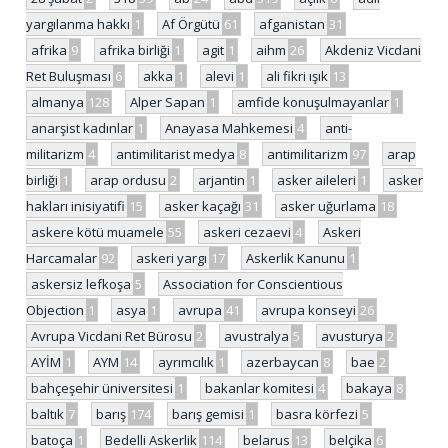
yargılanma hakkı
1
Af Örgütü
61
afganistan
31
afrika
9
afrika birliği
1
agit
1
aihm
26
Akdeniz Vicdani
Ret Buluşması
6
akka
1
alevi
1
ali fikri ışık
13
almanya
128
Alper Sapan
1
amfide konuşulmayanlar
1
anarşist kadınlar
1
Anayasa Mahkemesi
4
anti-
militarizm
4
antimilitarist medya
8
antimilitarizm
97
arap
birliği
1
arap ordusu
2
arjantin
1
asker aileleri
1
asker
hakları inisiyatifi
15
asker kaçağı
31
asker uğurlama
18
askere kötü muamele
55
askeri cezaevi
4
Askeri
Harcamalar
92
askeri yargı
17
Askerlik Kanunu
1
askersiz lefkoşa
5
Association for Conscientious
Objection
1
asya
1
avrupa
41
avrupa konseyi
26
Avrupa Vicdani Ret Bürosu
2
avustralya
5
avusturya
2
AYİM
1
AYM
14
ayrımcılık
1
azerbaycan
8
bae
2
bahçeşehir üniversitesi
1
bakanlar komitesi
4
bakaya
8
baltık
7
barış
174
barış gemisi
1
basra körfezi
5
batoça
1
Bedelli Askerlik
114
belarus
13
belçika
6