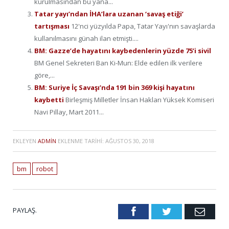
kurulmasından bu yana...
Tatar yayı’ndan İHA’lara uzanan ‘savaş etiği’
tartışması
12'nci yüzyılda Papa, Tatar Yayı'nın savaşlarda
kullanılmasını günah ilan etmişti....
BM: Gazze’de hayatını kaybedenlerin yüzde 75’i sivil
BM Genel Sekreteri Ban Ki-Mun: Elde edilen ilk verilere
göre,...
BM: Suriye İç Savaşı’nda 191 bin 369 kişi hayatını
kaybetti
Birleşmiş Milletler İnsan Hakları Yüksek Komiseri
Navi Pillay, Mart 2011...
EKLEYEN
ADMIN
EKLENME TARIHI:
AĞUSTOS 30, 2018
bm
robot
PAYLAŞ.
Facebook
Twitter
Emai