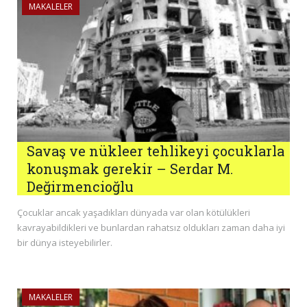
MAKALELER
Savaş ve nükleer tehlikeyi çocuklarla
konuşmak gerekir – Serdar M.
Değirmencioğlu
Çocuklar ancak yaşadıkları dünyada var olan kötülükleri
kavrayabildikleri ve bunlardan rahatsız oldukları zaman daha iyi
bir dünya isteyebilirler.
MAKALELER