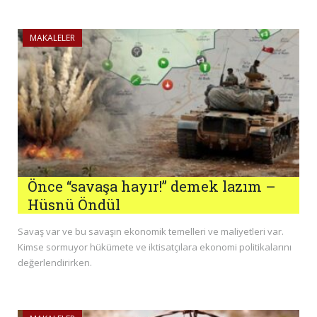
MAKALELER
Önce “savaşa hayır!” demek lazım –
Hüsnü Öndül
Savaş var ve bu savaşın ekonomik temelleri ve maliyetleri var.
Kimse sormuyor hükümete ve iktisatçılara ekonomi politikalarını
değerlendirirken.