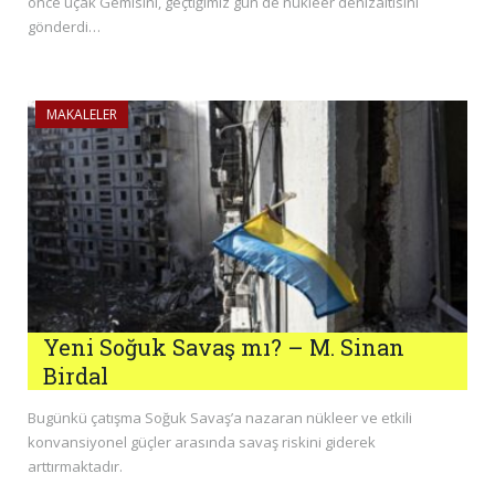
önce uçak Gemisini, geçtiğimiz gün de nükleer denizaltısını
gönderdi…
MAKALELER
Yeni Soğuk Savaş mı? – M. Sinan
Birdal
Bugünkü çatışma Soğuk Savaş’a nazaran nükleer ve etkili
konvansiyonel güçler arasında savaş riskini giderek
arttırmaktadır.