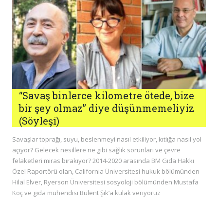
“Savaş binlerce kilometre ötede, bize
bir şey olmaz” diye düşünmemeliyiz
(Söyleşi)
Savaşlar toprağı, suyu, beslenmeyi nasıl etkiliyor, kıtlığa nasıl yol
açıyor? Gelecek nesillere ne gibi sağlık sorunları ve çevre
felaketleri miras bırakıyor? 2014-2020 arasında BM Gıda Hakkı
Özel Raportörü olan, California Üniversitesi hukuk bölümünden
Hilal Elver, Ryerson Üniversitesi sosyoloji bölümünden Mustafa
Koç ve gıda mühendisi Bülent Şık’a kulak veriyoruz