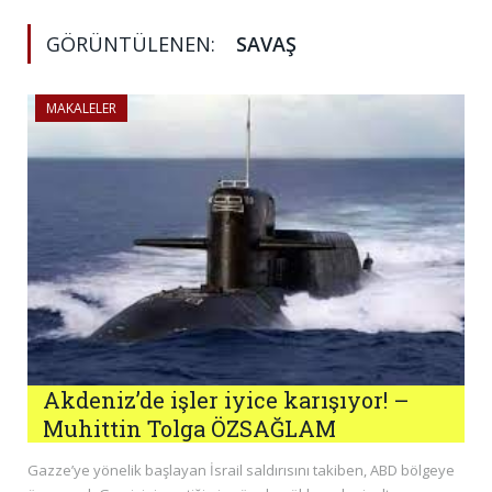
GÖRÜNTÜLENEN:
SAVAŞ
MAKALELER
Akdeniz’de işler iyice karışıyor! –
Muhittin Tolga ÖZSAĞLAM
Gazze’ye yönelik başlayan İsrail saldırısını takiben, ABD bölgeye