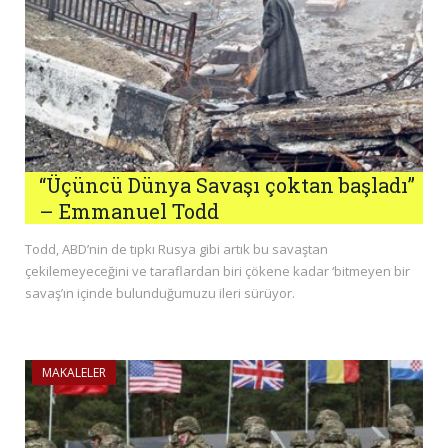
“Üçüncü Dünya Savaşı çoktan başladı”
– Emmanuel Todd
Todd, ABD’nin de tıpkı Rusya gibi artık bu savaştan
çekilemeyeceğini ve taraflardan biri çökene kadar ‘bitmeyen bir
savaş’ın içinde bulunduğumuzu ileri sürüyor.
MAKALELER