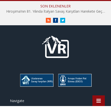
SON EKLENENLER
Hiroşima’nın 81. Yılında İtalyan Savaş Karşıtları Harekete Geçti: “Hatırlamak yeterli değil”
RSS
Facebook
Twitter
Navigate