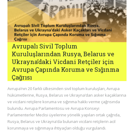
Avrupalı Sivil Toplum
Kuruluşlarından Rusya, Belarus ve
Ukrayna’daki Vicdani Retçiler için
Avrupa Çapında Koruma ve Sığınma
Çağrısı
Avrupa’nın 20 farklı ülkesinden sivil toplum kuruluşları, Avrupa
hükümetlerine, Rusya, Belarus ve Ukrayna’dan asker kaçaklarına
ve vicdani retçilere koruma ve sığınma hakkı verme çağrısında
bulundu. Avrupa Parlamentosu ve Avrupa Konseyi
Parlamenterler Meclisi üyelerine yönelik yapılan ortak çağrıda,
Rusya, Belarus ve Ukrayna’da bulunan vicdani retçilerin acil
korunmaya ve sığınmaya ihtiyaçları olduğu vurgulandı.