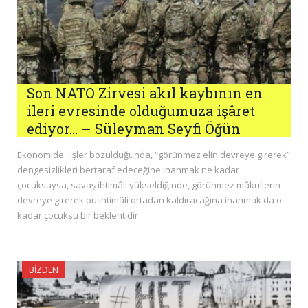
Son NATO Zirvesi akıl kaybının en
ileri evresinde olduğumuza işâret
ediyor… – Süleyman Seyfi Öğün
Ekonomide , işler bozulduğunda, “görünmez elin devreye girerek”
dengesizlikleri bertaraf edeceğine inanmak ne kadar
çocuksuysa, savaş ihtimâli yükseldiğinde, görünmez mâkullerin
devreye girerek bu ihtimâli ortadan kaldıracağına inanmak da o
kadar çocuksu bir beklentidir
BIZDEN