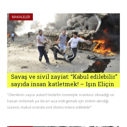
MAKALELER
Savaş ve sivil zayiat: “Kabul edilebilir”
sayıda insan katletmek! – Işın Eliçin
“Ölenlerin sayısı askerî hedefin önemiyle orantısız olmadığı ve
hasarı önlemek ya da en aza indirgemek için önlem alındığı
sürece, makul oranda sivil ölümü tolere edilebilir”