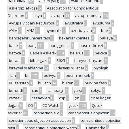
Harcamalar
92
askeri yargı
17
Askerlik Kanunu
1
askersiz lefkoşa
5
Association for Conscientious
Objection
1
asya
1
avrupa
41
avrupa konseyi
26
Avrupa Vicdani Ret Bürosu
2
avustralya
5
avusturya
2
AYİM
1
AYM
14
ayrımcılık
1
azerbaycan
8
bae
2
bahçeşehir üniversitesi
1
bakanlar komitesi
4
bakaya
8
baltık
7
barış
174
barış gemisi
1
basra körfezi
5
batoça
1
Bedelli Askerlik
114
belarus
13
belçika
6
beraat
1
biber gazı
8
BİKG
1
bireysel başvuru
2
bireysel silahlanma
71
Birleşmiş Milletler
2
biyolojik
silah
1
bm
172
bolivya
2
bosna hersek
2
Bulgaristan
3
bulletin
14
bülten
11
burkina faso
1
burundi
2
çad
1
campaign
5
çarşı
1
çekya
1
cezaevi
1
cezaevleri
6
chp
1
çin
35
çınar koçgiri
doğan
3
CO
1
CO Watch
2
çocuk
150
Çocuk
askerler
45
connection e.V
7
conscientious objection
16
conscientious objection association
5
conscientious objection
right
1
conscientious objection watch
9
Danimarka
6