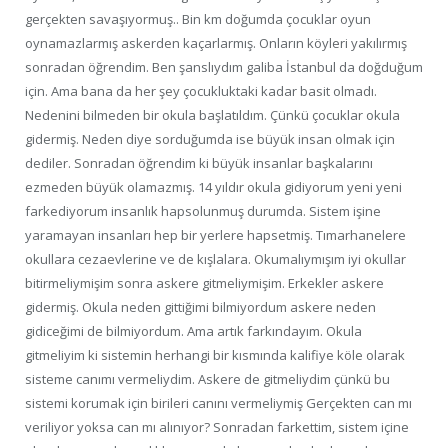
gerçekten savaşıyormuş.. Bin km doğumda çocuklar oyun
oynamazlarmış askerden kaçarlarmış. Onların köyleri yakılırmış
sonradan öğrendim. Ben şanslıydım galiba İstanbul da doğduğum
için. Ama bana da her şey çocukluktaki kadar basit olmadı.
Nedenini bilmeden bir okula başlatıldım. Çünkü çocuklar okula
gidermiş. Neden diye sorduğumda ise büyük insan olmak için
dediler. Sonradan öğrendim ki büyük insanlar başkalarını
ezmeden büyük olamazmış. 14 yıldır okula gidiyorum yeni yeni
farkediyorum insanlık hapsolunmuş durumda. Sistem işine
yaramayan insanları hep bir yerlere hapsetmiş. Tımarhanelere
okullara cezaevlerine ve de kışlalara. Okumalıymışım iyi okullar
bitirmeliymişim sonra askere gitmeliymişim. Erkekler askere
gidermiş. Okula neden gittiğimi bilmiyordum askere neden
gidiceğimi de bilmiyordum. Ama artık farkındayım. Okula
gitmeliyim ki sistemin herhangi bir kısmında kalifiye köle olarak
sisteme canımı vermeliydim. Askere de gitmeliydim çünkü bu
sistemi korumak için birileri canını vermeliymiş Gerçekten can mı
veriliyor yoksa can mı alınıyor? Sonradan farkettim, sistem içine