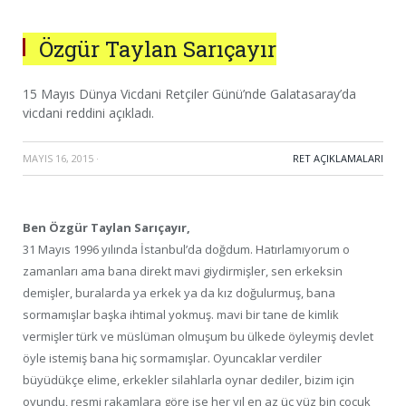
Özgür Taylan Sarıçayır
15 Mayıs Dünya Vicdani Retçiler Günü’nde Galatasaray’da
vicdani reddini açıkladı.
MAYIS 16, 2015
·
RET AÇIKLAMALARI
Ben Özgür Taylan Sarıçayır,
31 Mayıs 1996 yılında İstanbul’da doğdum. Hatırlamıyorum o
zamanları ama bana direkt mavi giydirmişler, sen erkeksin
demişler, buralarda ya erkek ya da kız doğulurmuş, bana
sormamışlar başka ihtimal yokmuş. mavi bir tane de kimlik
vermişler türk ve müslüman olmuşum bu ülkede öyleymiş devlet
öyle istemiş bana hiç sormamışlar. Oyuncaklar verdiler
büyüdükçe elime, erkekler silahlarla oynar dediler, bizim için
oyundu, resmi rakamlara göre ise her yıl en az üç yüz bin çocuk