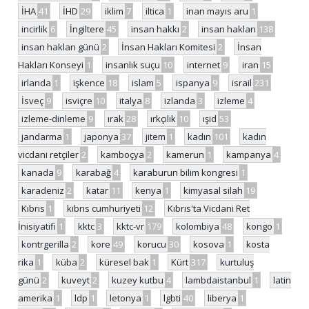
İHA
41
İHD
29
iklim
7
iltica
1
inan mayıs aru
1
incirlik
6
İngiltere
45
insan hakkı
2
insan hakları
138
insan hakları günü
2
İnsan Hakları Komitesi
2
İnsan
Hakları Konseyi
1
insanlık suçu
10
internet
9
iran
15
irlanda
1
işkence
18
islam
5
ispanya
9
israil
231
İsveç
9
isviçre
10
italya
8
izlanda
3
izleme
4
izleme-dinleme
9
ırak
28
ırkçılık
10
ışid
53
jandarma
1
japonya
37
jitem
1
kadın
101
kadın
vicdani retçiler
2
kamboçya
2
kamerun
1
kampanya
4
kanada
9
karabağ
4
karaburun bilim kongresi
1
karadeniz
2
katar
11
kenya
1
kimyasal silah
19
Kıbrıs
1
kıbrıs cumhuriyeti
12
Kıbrıs'ta Vicdani Ret
İnisiyatifi
1
kktc
3
kktc-vr
179
kolombiya
48
kongo
1
kontrgerilla
2
kore
49
korucu
30
kosova
1
kosta
rika
1
küba
2
küresel bak
1
Kürt
317
kurtuluş
günü
2
kuveyt
2
kuzey kutbu
4
lambdaistanbul
1
latin
amerika
1
ldp
1
letonya
1
lgbti
40
liberya
1