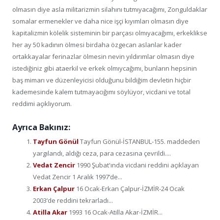
olmasın diye asla militarizmin silahını tutmıyacağımı, Zonguldaklar
somalar ermenekler ve daha nice işçi kıyımları olmasın diye
kapitalizmin kölelik sisteminin bir parçası olmıyacağımı, erkeklikse
her ay 50 kadının ölmesi birdaha özgecan aslanlar kader
ortakkayalar ferinazlar ölmesin nevin yıldırımlar olmasın diye
istediğiniz gibi ataerkil ve erkek olmıycağımı, bunların hepsinin
baş mimarı ve düzenleyicisi olduğunu bildiğim devletin hiçbir
kademesinde kalem tutmayacığımı söylüyor, vicdani ve total
reddimi açıklıyorum.
Ayrıca Bakınız:
Tayfun Gönül
Tayfun Gönül-İSTANBUL-155. maddeden
yargılandı, aldığı ceza, para cezasına çevrildi....
Vedat Zencir
1990 Şubat'ında vicdani reddini açıklayan
Vedat Zencir 1 Aralık 1997’de...
Erkan Çalpur
16 Ocak-Erkan Çalpur-İZMİR-24 Ocak
2003’de reddini tekrarladı...
Atilla Akar
1993 16 Ocak-Atilla Akar-İZMİR...