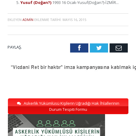
Yusuf (Doğan?)
1993 16 Ocak-Yusuf(Doğan?)-İZMİR...
EKLEYEN
ADMIN
EKLENME TARIHI:
MAYIS 16, 2015
PAYLAŞ.
Facebook
Twitter
Emai
Askerlik Yükümlüsü Kişilerin Uğradığı Hak İhlallerinin
Durum Tespiti Formu