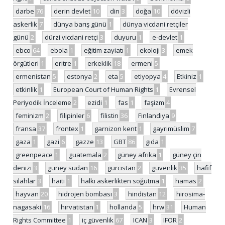
darbe
76
derin devlet
10
din
3
doğa
10
dövizli
askerlik
7
dünya barış günü
1
dünya vicdani retçiler
günü
2
dürzi vicdani retçi
3
duyuru
1
e-devlet
1
ebco
64
ebola
1
eğitim zayiatı
1
ekoloji
3
emek
örgütleri
1
eritre
1
erkeklik
18
ermeni
5
ermenistan
5
estonya
2
eta
5
etiyopya
4
Etkiniz
1
etkinlik
1
European Court of Human Rights
1
Evrensel
Periyodik İnceleme
2
ezidi
1
fas
1
faşizm
4
feminizm
2
filipinler
6
filistin
36
Finlandiya
9
fransa
37
frontex
1
garnizon kent
1
gayrimüslim
7
gaza
1
gazi
6
gazze
13
GBT
86
gıda
1
greenpeace
1
guatemala
2
güney afrika
1
güney çin
denizi
3
güney sudan
16
gürcistan
2
güvenlik
35
hafif
silahlar
3
haiti
1
halkı askerlikten soğutma
1
hamas
2
hayvan
20
hidrojen bombası
3
hindistan
12
hirosima-
nagasaki
16
hırvatistan
1
hollanda
5
hrw
31
Human
Rights Committee
1
iç güvenlik
67
ICAN
3
IFOR
2