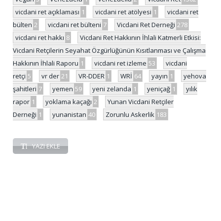
vicdani ret açıklaması
1
vicdani ret atölyesi
1
vicdani ret
bülten
2
vicdani ret bülteni
7
Vicdani Ret Derneği
278
vicdani ret hakkı
8
Vicdani Ret Hakkının İhlali Katmerli Etkisi:
Vicdani Retçilerin Seyahat Özgürlüğünün Kısıtlanması ve Çalışma
Hakkının İhlali Raporu
1
vicdani ret izleme
53
vicdani
retçi
5
vr der
21
VR-DDER
1
WRİ
64
yayın
1
yehova
şahitleri
7
yemen
59
yeni zelanda
1
yeniçağ
1
yılık
rapor
1
yoklama kaçağı
2
Yunan Vicdani Retçiler
Derneği
1
yunanistan
40
Zorunlu Askerlik
183
YAZI EKLE