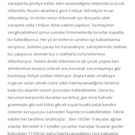
savaşlarda şimdiye kadar adını anamadığımız milyonlarca çocuk
öldürüldü. Resmi rakamlara göre 3 milyar 360 milyon insan
öldürülmüş. Ve binlercemizi öldürmek için dünyada silah
sanayine yılda 1 trilyon dolar yatırım yapılıyor. Sermayenin
zengileşebilmesi içinse somalar Ermeneklerde torunlar inşaatta
biz katlediliyoruz. Her yıl on binlerce canımızı işçi katliamlarına
veriyoruz. Sisteme parayı biz kazandırıyor, sanayilerinde silahları
biz yapıyoruz sitemde bizi o silahlarla zorla birbirimizi
öldürttürüyor. Sistem direkt öldürmezse de çocuk yaştan beri
zihinlerimize tecavüz ederek onu korumak zorundaymışız gibi
baskılayıp dolaylı yoldan öldürüyor. Başta kader ortakkaya
özgecan aslan olmak üzere adını hatırlayamadığımız binlerce
kadın bu ataerkil sistem yüzünden katledilmekte. Gene bu
durumun karşısında duranlar ise birkaç gün önce bahadır
grammeşin gibi nuh köklü gibi eli sopalı bıçaklı palalı kendini
sistemin koruyucusu zanneden faşistlerce katledilmekte. Tebrik
edelim her tarafımız örülmüştür… Ben 1915ler Trakyalar ağrılar
zilanlar dersimler 6-7 eylüller çorumlar maraşlar Sivaslar gaziler
Roboskiler 17.500 ler daha hatırlayamadığımız nice katliamlar