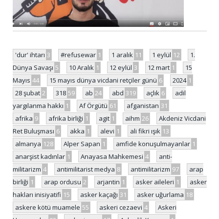
'dur' ihtarı
3
#refusewar
1
1 aralık
11
1 eylül
12
1.
Dünya Savaşı
5
10 Aralık
1
12 eylül
3
12 mart
1
15
Mayıs
44
15 mayıs dünya vicdani retçiler günü
6
2024
1
28 şubat
2
318
59
ab
24
abd
319
açlık
6
adil
yargılanma hakkı
1
Af Örgütü
61
afganistan
31
afrika
9
afrika birliği
1
agit
1
aihm
26
Akdeniz Vicdani
Ret Buluşması
6
akka
1
alevi
1
ali fikri ışık
13
almanya
128
Alper Sapan
1
amfide konuşulmayanlar
1
anarşist kadınlar
1
Anayasa Mahkemesi
4
anti-
militarizm
4
antimilitarist medya
8
antimilitarizm
97
arap
birliği
1
arap ordusu
2
arjantin
1
asker aileleri
1
asker
hakları inisiyatifi
15
asker kaçağı
31
asker uğurlama
18
askere kötü muamele
55
askeri cezaevi
4
Askeri