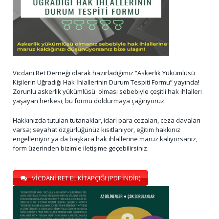
Vicdani Ret Derneği olarak hazırladığımız “Askerlik Yükümlüsü
Kişilerin Uğradığı Hak İhlallerinin Durum Tespiti Formu” yayında!
Zorunlu askerlik yükümlüsü olması sebebiyle çeşitli hak ihlalleri
yaşayan herkesi, bu formu doldurmaya çağırıyoruz.
Hakkınızda tutulan tutanaklar, idari para cezaları, ceza davaları
varsa; seyahat özgürlüğünüz kısıtlanıyor, eğitim hakkınız
engelleniyor ya da başkaca hak ihlallerine maruz kalıyorsanız,
form üzerinden bizimle iletişime geçebilirsiniz.
VİCDANİ RET EL KİTAPÇIĞI (PDF İNDİR)