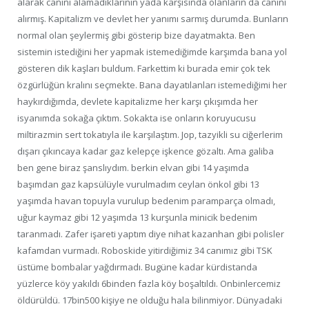
alarak canını alamadıklarının yada karşısında olanların da canını
alırmış. Kapitalizm ve devlet her yanımı sarmış durumda. Bunların
normal olan şeylermiş gibi gösterip bize dayatmakta. Ben
sistemin istediğini her yapmak istemediğimde karşımda bana yol
gösteren dik kaşları buldum. Farkettim ki burada emir çok tek
özgürlüğün kralını seçmekte. Bana dayatılanları istemediğimi her
haykırdığımda, devlete kapitalizme her karşı çıkışımda her
isyanımda sokağa çıktım. Sokakta ise onların koruyucusu
miltirazmin sert tokatıyla ile karşılaştım. Jop, tazyikli su ciğerlerim
dışarı çıkıncaya kadar gaz kelepçe işkence gözaltı. Ama galiba
ben gene biraz şanslıydım. berkin elvan gibi 14 yaşımda
başımdan gaz kapsülüyle vurulmadım ceylan önkol gibi 13
yaşımda havan topuyla vurulup bedenim paramparça olmadı,
uğur kaymaz gibi 12 yaşımda 13 kurşunla minicik bedenim
taranmadı. Zafer işareti yaptım diye nihat kazanhan gibi polisler
kafamdan vurmadı. Roboskide yitirdiğimiz 34 canımız gibi TSK
üstüme bombalar yağdırmadı. Bugüne kadar kürdistanda
yüzlerce köy yakıldı 6binden fazla köy boşaltıldı. Onbinlercemiz
öldürüldü. 17bin500 kişiye ne olduğu hala bilinmiyor. Dünyadaki