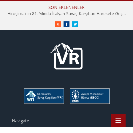
SON EKLENENLER
Hiroşima’nın 81. Yılında İtalyan Savaş Karşıtları Harekete Geçti: “Hatırlamak yeterli değil”
RSS
Facebook
Twitter
Navigate