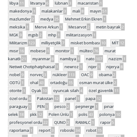
libya
11
litvanya
6
lübnan
3
macaristan
1
makedonya
1
malakanlar
3
mali
8
mayın
51
mazlumder
2
medya
25
Mehmet Erkin Ekren
1
meksika
1
Merve Arkun
1
Mesarvot
2
metin bayrak
2
MGK
9
mgsb
2
mhp
1
militarizasyon
1
Militarizm
123
milliyetçilik
7
misket bombası
10
MİT
12
mısır
16
mobese
1
monitor
1
mülteci
76
murat
kanatlı
21
myanmar
8
namibya
1
nato
107
nazizm
1
Netiwit Chotiphatphaisal
1
newroz
1
nijer
1
nijerya
8
nobel
9
norveç
3
nükleer
113
OAC
9
obama
2
ODTÜ
1
ohal
43
ortadoğu
15
osman murat ülke
2
otorite
1
Oyak
10
oyuncak silah
4
özel güvenlik
11
özel ordu
4
Pakistan
12
panel
1
papa
12
paraguay
1
PEN
1
pesco
2
peşmerge
1
pınar
selek
18
pkk
12
Polen Ünlü
1
polis
43
polonya
10
profesyonel ordu
22
QUNO
2
RAMALC
1
rapor
5
raporlama
1
report
3
roboski
34
robot
15