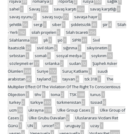
rojava
39
romanya
3
röportaj
2
rusya
150
sağlık
1
sahel
1
Savaş
190
savaş karşıtı
420
savaş karşıtlığı
3
savaş oyunu
2
savaş suçu
77
savaşa hayır
1
şehitlik
56
sergi
1
siber
5
şiddetsizlik
45
şiir
4
Silah
- Yerli
162
silah projeleri
5
Silah ticareti
256
Silahlanma
114
şili
1
şiö
1
SIPRI
41
Sivil
İtaatsizlik
29
sivil ölüm
5
sığınma
1
sıkıyönetim
1
sırbistan
1
somali
8
sosyal medya
8
soykırım
15
sözleşmeli er
17
srilanka
2
sudan
12
Şüpheli Asker
Ölümleri
358
Suriye
172
Suruç Katliamı
1
suudi
arabistan
45
tayland
16
tayvan
4
tck 318
1
The
Multiplier Effect Of The Violation Of The Right To Conscientious
Objection
1
tihv
5
toma
2
TSK
188
tunus
1
turkey
2
türkiye
410
türkmenistan
2
tüsiad
6
ucm
10
ukrayna
118
Ulke Group Cases
1
Ülke Group of
Cases
1
Ülke Grubu Davaları
2
Uluslararası Vicdani Ret
Günü
1
UN
1
unicef
26
uruguay
1
uzay
1
vegan
3
Venezuela
1
venezuella
2
Vicdani Ret
1302